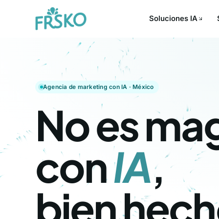
Soluciones IA
Agencia de marketing con IA · México
No es mag
con
IA
,
bien hech