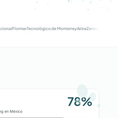
al
Flormar
Tecnológico de Monterrey
AstraZeneca
KLM
Air Franc
78
%
A
ing en México