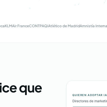
LM
Air France
CONTPAQi
Atlético de Madrid
Amnistía Internacion
ice que
QUIEREN ADOPTAR I
Directores de market