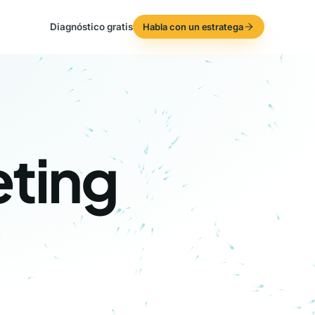
Habla con un estratega
Diagnóstico gratis
eting