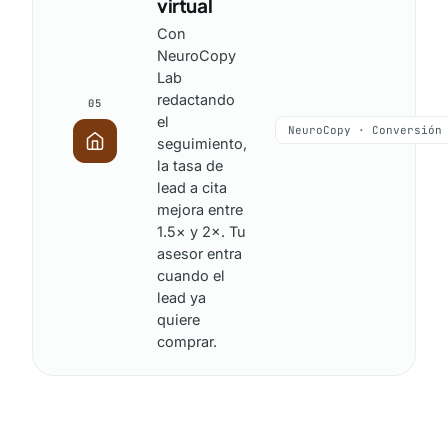
virtual
Con
NeuroCopy
Lab
redactando
05
el
NeuroCopy · Conversión
seguimiento,
la tasa de
lead a cita
mejora entre
1.5× y 2×. Tu
asesor entra
cuando el
lead ya
quiere
comprar.