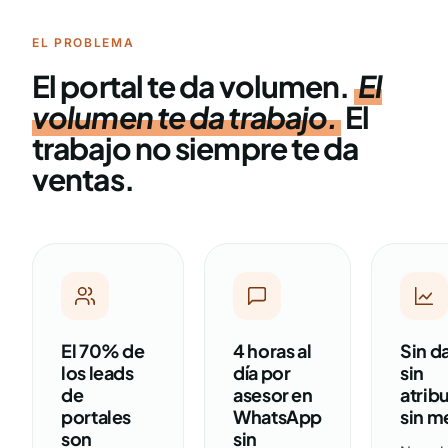
EL PROBLEMA
El portal te da volumen.
El
volumen te da trabajo.
El
trabajo no siempre te da
ventas.
El 70% de
4 horas al
Sin d
los leads
día por
sin
de
asesor en
atrib
portales
WhatsApp
sin m
son
sin