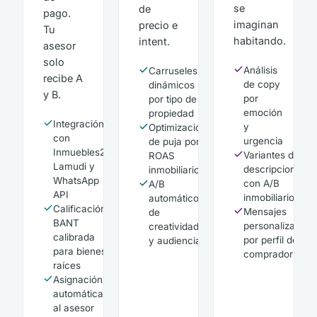
se
de
pago.
imaginan
precio e
Tu
habitando.
intent.
asesor
solo
Análisis
Carruseles
recibe A
de copy
dinámicos
y B.
por
por tipo de
emoción
propiedad
Integración
y
Optimización
con
urgencia
de puja por
Inmuebles24,
Variantes de
ROAS
Lamudi y
descripciones
inmobiliario
WhatsApp
con A/B
A/B
API
inmobiliario
automático
Calificación
Mensajes
de
BANT
personalizados
creatividades
calibrada
por perfil de
y audiencias
para bienes
comprador
raíces
Asignación
automática
al asesor