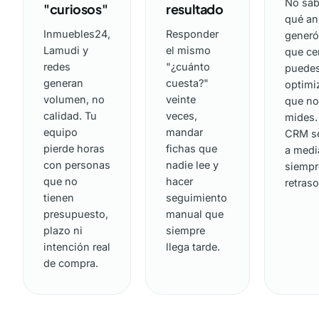
No sa
"curiosos"
resultado
qué an
Inmuebles24,
Responder
generó 
Lamudi y
el mismo
que ce
redes
"¿cuánto
puede
generan
cuesta?"
optimiz
volumen, no
veinte
que n
calidad. Tu
veces,
mides.
equipo
mandar
CRM se
pierde horas
fichas que
a medi
con personas
nadie lee y
siempr
que no
hacer
retraso
tienen
seguimiento
presupuesto,
manual que
plazo ni
siempre
intención real
llega tarde.
de compra.