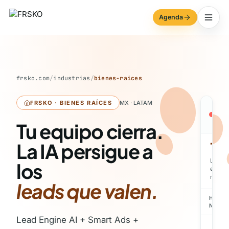
Agenda
frsko.com
/
industrias
/
bienes-raices
FRSKO · BIENES RAÍCES
MX · LATAM
a
Tu equipo cierra.
La IA persigue a
18
Leads
los
este
mes
leads que valen.
HOY ·
NUEV
Lead Engine AI + Smart Ads +
G