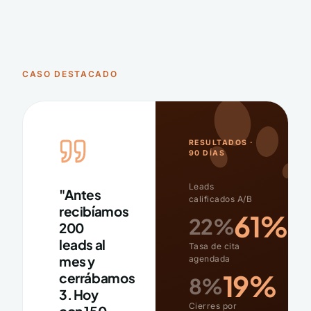
CASO DESTACADO
RESULTADOS ·
90 DÍAS
Leads
"Antes
calificados A/B
recibíamos
61%
22%
200
leads al
Tasa de cita
mes y
agendada
19%
cerrábamos
8%
3. Hoy
Cierres por