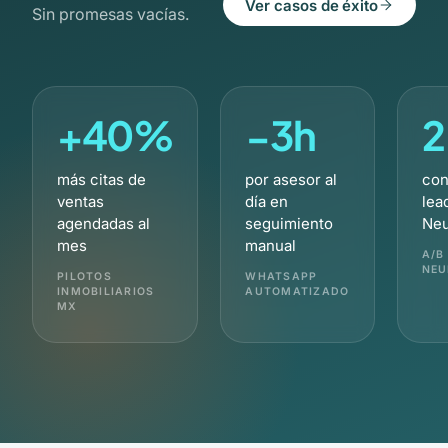
Ver casos de éxito
Sin promesas vacías.
+40%
−3h
2
más citas de
por asesor al
con
ventas
día en
lea
agendadas al
seguimiento
Ne
mes
manual
A/B
NEU
PILOTOS
WHATSAPP
INMOBILIARIOS
AUTOMATIZADO
MX