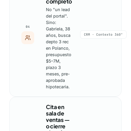
completo
No "un lead
del portal".
Sino:
04
Gabriela, 38
CRM · Contexto 360°
años, busca
depto 3 rec
en Polanco,
presupuesto
$5–7M,
plazo 3
meses, pre-
aprobada
hipotecaria.
Cita en
sala de
ventas —
o cierre