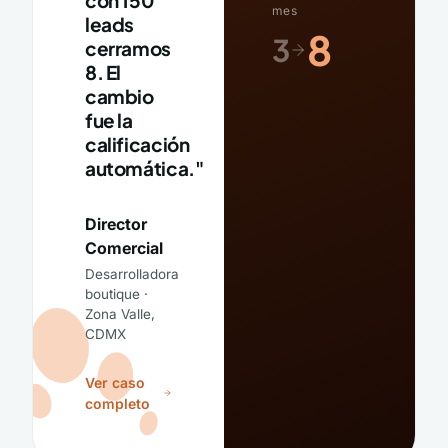
con 150
mes
leads
8
3
cerramos
8. El
cambio
fue la
calificación
automática."
Director
Comercial
Desarrolladora
boutique ·
Zona Valle,
CDMX
Ver caso
completo