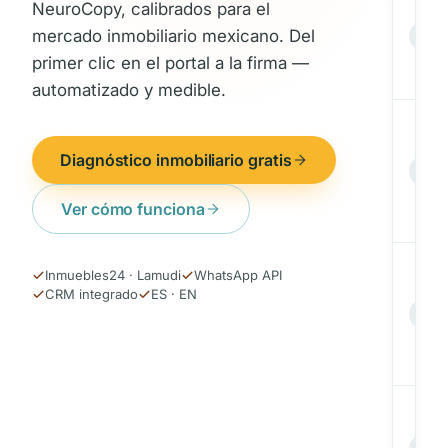
NeuroCopy, calibrados para el
D
·
mercado inmobiliario mexicano. Del
GT
P
primer clic en el portal a la firma —
·
$
automatizado y medible.
R
C
Diagnóstico inmobiliario gratis
·
RM
C
S
P
·
Ver cómo funciona
$
S
Inmuebles24 · Lamudi
WhatsApp API
D
CRM integrado
ES · EN
·
SV
S
F
·
$
C
L
·