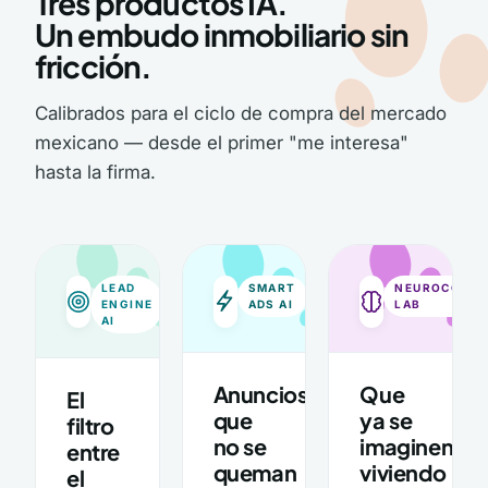
Tres productos IA.
Un embudo inmobiliario sin
fricción.
Calibrados para el ciclo de compra del mercado
mexicano — desde el primer "me interesa"
hasta la firma.
LEAD
SMART
NEUROCOPY
ENGINE
ADS AI
LAB
AI
Anuncios
Que
El
que
ya se
filtro
no se
imaginen
entre
queman
viviendo
el