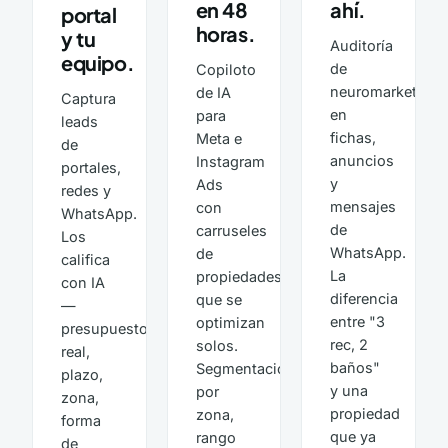
en 48
ahí.
portal
horas.
y tu
Auditoría
equipo.
de
Copiloto
neuromarketing
de IA
Captura
en
para
leads
fichas,
Meta e
de
anuncios
Instagram
portales,
y
Ads
redes y
mensajes
con
WhatsApp.
de
carruseles
Los
WhatsApp.
de
califica
La
propiedades
con IA
diferencia
que se
—
entre "3
optimizan
presupuesto
rec, 2
solos.
real,
baños"
Segmentación
plazo,
y una
por
zona,
propiedad
zona,
forma
que ya
rango
de