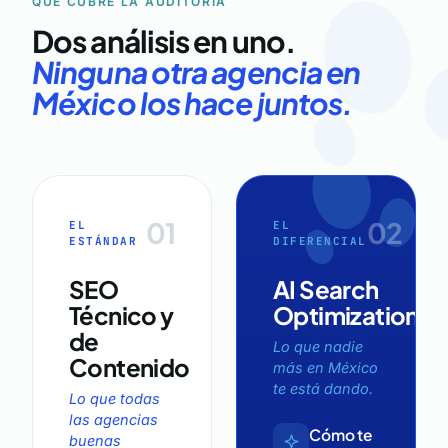
QUÉ CUBRE LA AUDITORÍA
Dos análisis en uno.
Ninguna otra agencia en
México los hace juntos.
01
02
EL
EL
ESTÁNDAR
DIFERENCIAL
SEO
AI Search
Técnico y
Optimization
de
Lo que nadie
Contenido
más en México
te está dando.
Lo que todas
las agencias
Cómo te
buenas