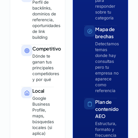
para
Perfil de
responder
backlinks,
sobre tu
dominios de
categoría
referencia,
oportunidades
Mapa de
de link
brechas
building
Detectamos
Competitivo
temas
donde hay
Dónde te
consultas
ganan tus
pero tu
principales
empresa no
competidores
aparece
y por qué
como
Local
referencia
Google
Plan de
Business
contenido
Profile,
AEO
maps,
búsquedas
Estructura,
locales (si
formato y
aplica)
frecuencia