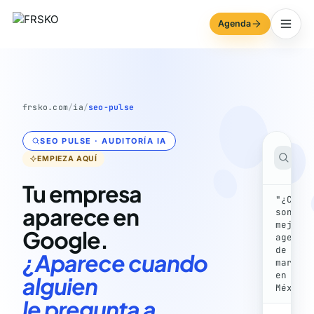
Agenda
frsko.com
/
ia
/
seo-pulse
SEO PULSE · AUDITORÍA IA
Goo
El d
EMPIEZA AQUÍ
ante
Tu empresa
"¿Cuál
aparece en
son la
mejore
Google.
agenci
de
¿Aparece cuando
market
en
alguien
México
le pregunta a