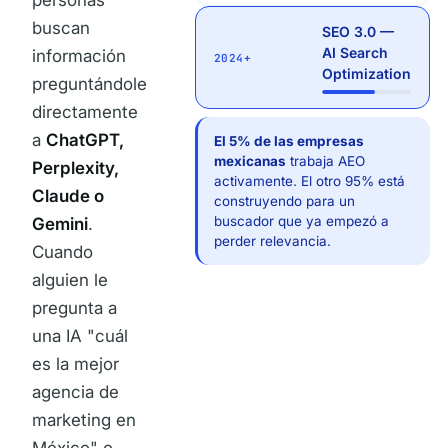
personas
buscan
SEO 3.0 —
AI Search
información
2024+
Optimization
preguntándole
directamente
a
ChatGPT,
El 5% de las empresas
mexicanas
trabaja AEO
Perplexity,
activamente. El otro 95% está
Claude o
construyendo para un
buscador que ya empezó a
Gemini
.
perder relevancia.
Cuando
alguien le
pregunta a
una IA "cuál
es la mejor
agencia de
marketing en