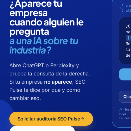
¿Aparece tu
Prom
empresa
Chat
cuando alguien le
¿C
pregunta
me
a una IA sobre tu
[
Mé
industria?
li
de
Abre ChatGPT o Perplexity y
prueba la consulta de la derecha.
Si tu empresa
no aparece
, SEO
Pulse te dice por qué y cómo
Cha
cambiar eso.
//
Sus
tuya. 
Solicitar auditoría SEO Pulse
la res