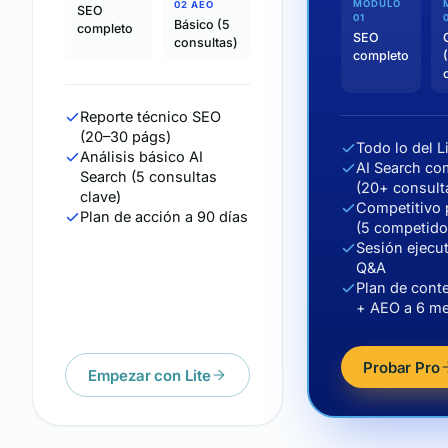
MÓDULO
02 AEO
SEO
01
Básico (5
completo
SEO
consultas)
completo
Reporte técnico SEO
(20–30 págs)
Todo lo del L
Análisis básico AI
AI Search co
Search (5 consultas
(20+ consult
clave)
Competitivo 
Plan de acción a 90 días
(5 competido
Sesión ejecu
Q&A
Plan de cont
+ AEO a 6 m
Probar Pro
Empezar con Lite