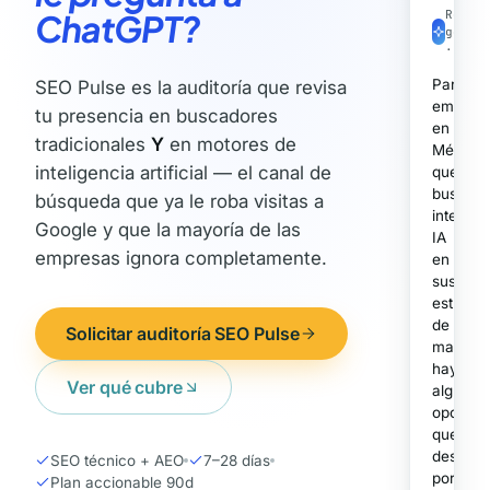
ChatGPT?
Respu
gener
· 1.4
Para
SEO Pulse es la auditoría que revisa
empres
tu presencia en buscadores
en
tradicionales
Y
en motores de
México
inteligencia artificial — el canal de
que
buscan
búsqueda que ya le roba visitas a
integrar
Google y que la mayoría de las
IA
empresas ignora completamente.
en
sus
estrateg
de
Solicitar auditoría SEO Pulse
marketi
hay
Ver qué cubre
algunas
opcione
que
destaca
SEO técnico + AEO
7–28 días
por
Plan accionable 90d