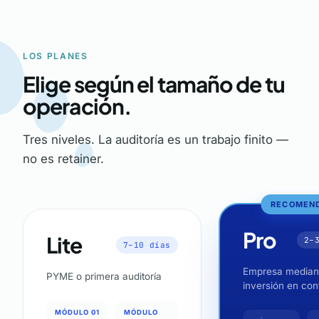
LOS PLANES
Elige según el tamaño de tu
operación.
Tres niveles. La auditoría es un trabajo finito —
no es retainer.
RECOMEN
Pro
Lite
2–
7–10 días
Empresa median
PYME o primera auditoría
inversión en con
MÓDULO 01
MÓDULO