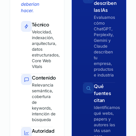
describen
deberían
las IAs
hacer.
Evaluamos
cómo
Técnico
ChatGPT,
Velocidad,
Perplexity,
indexación,
Gemini y
arquitectura,
Claude
datos
describen
estructurados,
tu
Core Web
empresa,
Vitals
productos
e industria
Contenido
Relevancia
Qué
semántica,
fuentes
cobertura
citan
de
Identificamos
keywords,
qué webs,
intención de
papers y
búsqueda
autores las
Autoridad
IAs usan