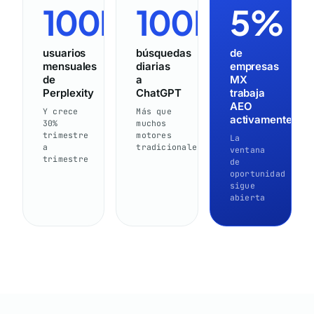
100M+
100M+
5%
usuarios
búsquedas
de
mensuales
diarias
empresas
de
a
MX
Perplexity
ChatGPT
trabaja
AEO
Y crece
Más que
activamente
30%
muchos
trimestre
motores
La
a
tradicionales
ventana
trimestre
de
oportunidad
sigue
abierta