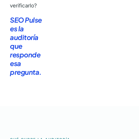
verificarlo?
SEO Pulse
es la
auditoría
que
responde
esa
pregunta.