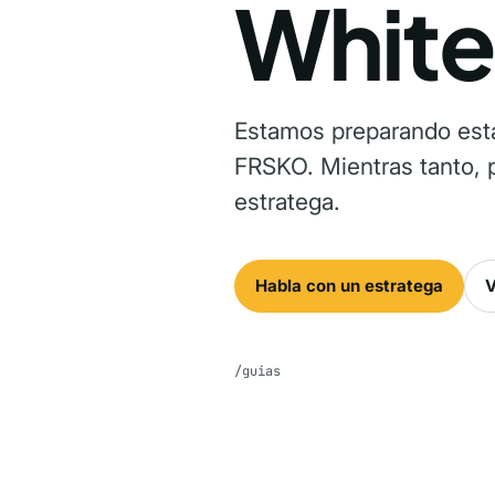
White
Estamos preparando esta
FRSKO. Mientras tanto, p
estratega.
Habla con un estratega
V
/guias