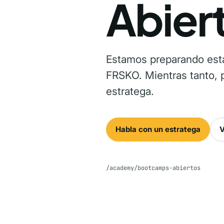
Abier
Estamos preparando esta
FRSKO. Mientras tanto, p
estratega.
Habla con un estratega
V
/academy/bootcamps-abiertos